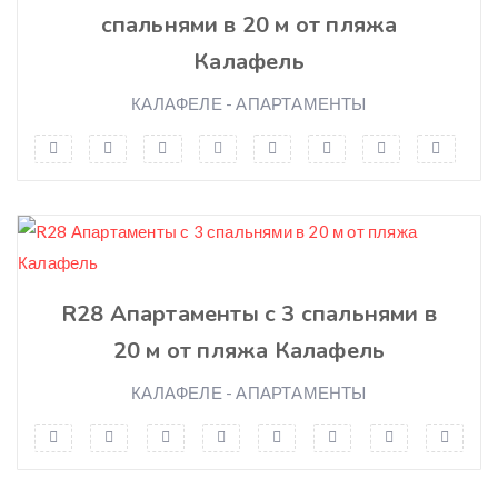
Roba de llit
спальнями в 20 м от пляжа
Tovalloles
Калафель
Planxa
КАЛАФЕЛЕ - АПАРТАМЕНТЫ
Calefacció
Caldera individual de gas
Assecador
Ventilador
Piscina
Jardí
R28 Апартаменты с 3 спальнями в
Barbacoa
20 м от пляжа Калафель
Admet mascotes
Garatge
КАЛАФЕЛЕ - АПАРТАМЕНТЫ
Mobiliari de Jardí
Mobiliario de Jardín
Garaje