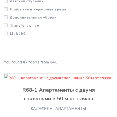
Детский стульчик
Допуск с домашними животными
Прибытие в нерабочее время
Сад
Дополнительная уборка
Барбекю
Transfert privé
Гараж
Lit bébé
Садовая мебель
Chaise haute
Animaux de compagnie acceptés
Arrivée en dehors des heures de réception
Barbecue
Nettoyage supplémentaire
Wifi
You found
47
rooms from
84
€
Cot
Balcon privé
Highchair
Air conditionné
Out of hours arrival
Télévision
R68-1 Апартаменты с двумя
Extra cleaning
Linge de lit
спальнями в 50 м от пляжа
Private transfer
Serviettes
Transfer privat
КАЛАФЕЛЕ - АПАРТАМЕНТЫ
Fer à repasser
Bressol