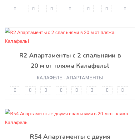
Heating
Individual gas boiler
Hairdryer
Fan
Swimming pool
R2 Апартаменты с 2 спальнями в
Garden
Barbecue
20 м от пляжа Калафельl
Pets allowed
КАЛАФЕЛЕ - АПАРТАМЕНТЫ
Garage
Garden Furniture
Wi-Fi
Balcó privat
Aire condicionat
Televisió
R54 Апартаменты с двумя