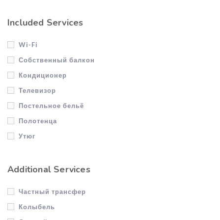
Included Services
Wi-Fi
Собственный балкон
Кондиционер
Телевизор
Постельное бельё
Полотенца
Утюг
Отопление
Индивидуальный газовый котёл
Additional Services
Фен
Частный трансфер
Вентилятор
Колыбель
Бассейн