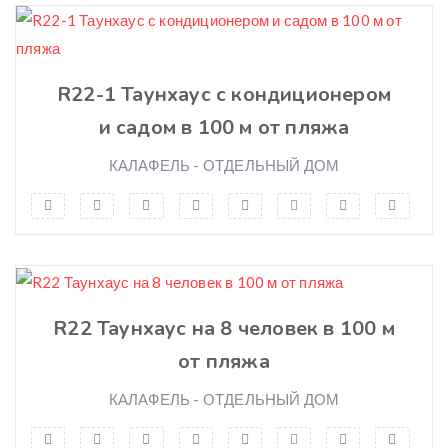
Admite mascotas
Barbacoa
Jardín
R22-1 Таунхаус с кондиционером
Piscina
и садом в 100 м от пляжа
Ventilador
КАЛАФЕЛЬ - ОТДЕЛЬНЫЙ ДОМ
Secador
Caldera individual de gas
Calefacción
Plancha
Toallas
R22 Таунхаус на 8 человек в 100 м
Ropa de cama
от пляжа
Televisión
Aire acondicionado
КАЛАФЕЛЬ - ОТДЕЛЬНЫЙ ДОМ
Balcón privado