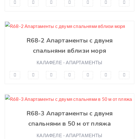
Chauffage
Cadira de bebè
Chaudière à gaz individuelle
Arribada fora d’horari
Sèche-cheveux
Neteja extra
Ventilateur
Limpieza extra
Piscine
R68-2 Апартаменты с двумя
Llegada fuera de horario
Jardin
спальнями вблизи моря
Silla de bebé
Garage
КАЛАФЕЛЕ - АПАРТАМЕНТЫ
Cuna
Mobilier de jardin
Transfer privado
Wi-Fi
Private balcony
Air conditioning
Television
R68-3 Апартаменты с двумя
Bedding
спальнями в 50 м от пляжа
Towels
КАЛАФЕЛЕ - АПАРТАМЕНТЫ
Iron