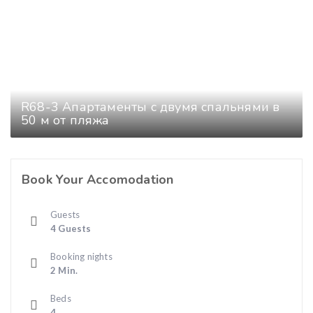
R68-3 Апартаменты с двумя спальнями в
50 м от пляжа
Book Your Accomodation
Guests
4 Guests
Booking nights
2 Min.
Beds
4